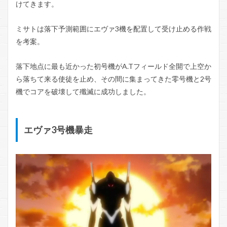
けてきます。
ミサトは落下予測範囲にエヴァ3機を配置して受け止める作戦
を考案。
落下地点に最も近かった初号機がA.Tフィールド全開で上空か
ら落ちて来る使徒を止め、その間に集まってきた零号機と2号
機でコアを破壊して殲滅に成功しました。
エヴァ3号機暴走