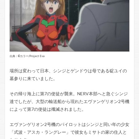
出典：©️カラー/Project Eva
場所は変わって日本、シンジとゲンドウは母である碇ユイの
墓参りに来ていました。
その帰り海上に第7の使徒が襲来。NERV本部へと急ぐシンジ
達でしたが、大型の輸送船から現れたエヴァンゲリオン2号機
によって第7の使徒は殲滅されました。
エヴァンゲリオン2号機のパイロットはシンジと同い年の少女
「式波・アスカ・ラングレー」で彼女もミサトの家の住人と