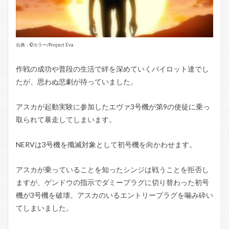
出典：©️カラー/Project Eva
作戦の成功や普段の生活で絆を深めていくパイロット達でし
たが、思わぬ悲劇が待っていました。
アスカが起動実験に参加したエヴァ3号機が第9の使徒に乗っ
取られて暴走してしまいます。
NERVは3号機を殲滅対象として初号機を向かわせます。
アスカが乗っていることを知ったシンジは戦うことを拒否し
ますが、ゲンドウの指示でダミープラグに切り替わった初号
機が3号機を破壊。アスカのいるエントリープラグを噛み砕い
てしまいました。