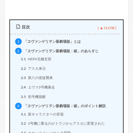
目次
1
「ヱヴァンゲリヲン新劇場版」とは
2
「ヱヴァンゲリヲン新劇場版：破」のあらすじ
2.1
NERV北極支部
2.2
アスカ来日
2.3
第八の使徒襲来
2.4
エヴァ3号機暴走
2.5
初号機覚醒
3
「ヱヴァンゲリヲン新劇場版：破」のポイント解説
3.1
新キャラクターの登場
3.2
3号機に乗るのがトウジからアスカに変更された
3.3
セカンドインパクトの原因