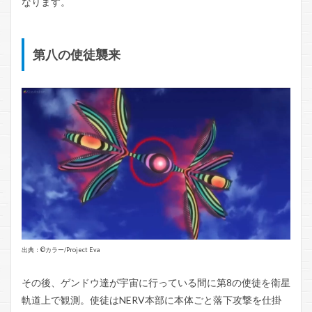
なります。
第八の使徒襲来
出典：©️カラー/Project Eva
その後、ゲンドウ達が宇宙に行っている間に第8の使徒を衛星
軌道上で観測。使徒はNERV本部に本体ごと落下攻撃を仕掛