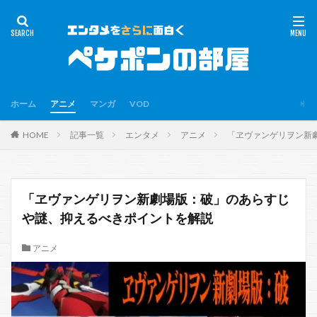
ホーム
アニメ
マンガ
VOD
HOME
記事一覧
エンタメ
アニメ
「ヱヴァンゲリヲン新
「ヱヴァンゲリヲン新劇場版：破」のあらすじ
や謎、抑えるべきポイントを解説
アニメ