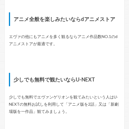
アニメ全般を楽しみたいならdアニメストア
エヴァの他にもアニメを多く観るならアニメ作品数NO.1のd
アニメストアが最適です。
少しでも無料で観たいならU-NEXT
少しでも無料でエヴァンゲリオンを観てみたいという人はU-
NEXTの無料お試しを利用して「アニメ版を2話」又は「新劇
場版を一作品」観てみましょう。