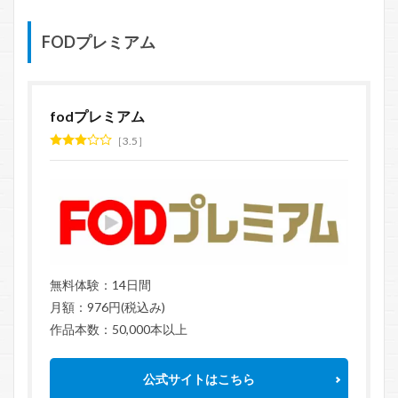
FODプレミアム
fodプレミアム
3.5
無料体験：14日間
月額：976円(税込み)
作品本数：50,000本以上
公式サイトはこちら