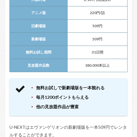
アニメ版
220円/話
旧劇場版
509円
新劇場版
509円
無料お試し期間
31日間
見放題作品数
180,000本以上
無料お試しで新劇場版を一本観れる
毎月1200ポイントもらえる
他の見放題作品が豊富
U-NEXTはエヴァンゲリオンの新劇場版を一本509円でレンタ
ルすることができます。