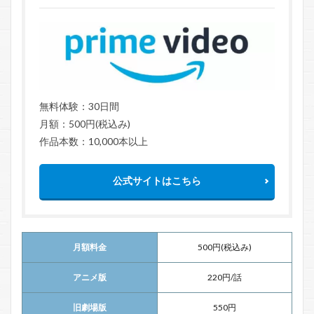
無料体験：30日間
月額：500円(税込み)
作品本数：10,000本以上
公式サイトはこちら
月額料金
500円(税込み)
アニメ版
220円/話
旧劇場版
550円