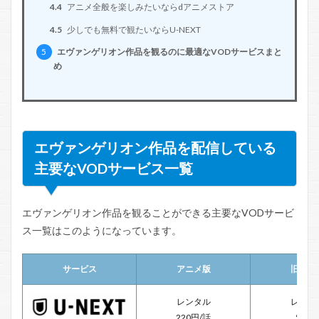
4.4
アニメ全般を楽しみたいならdアニメストア
4.5
少しでも無料で観たいならU-NEXT
5
エヴァンゲリオン作品を観るのに最適なVODサービスまと
め
エヴァンゲリオン作品を配信している
主要なVODサービス一覧
エヴァンゲリオン作品を観ることができる主要なVODサービ
ス一覧はこのようになっています。
サービス
アニメ版
旧劇場
レンタル
レンタ
220円/話
509円