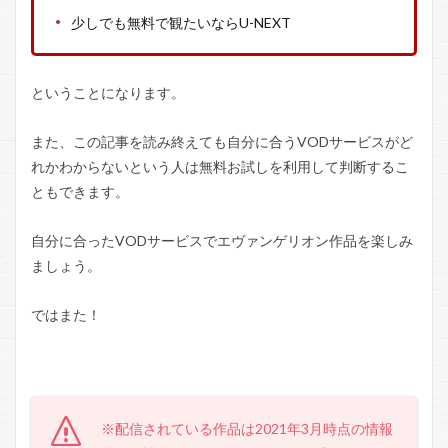
少しでも無料で観たいならU-NEXT
ということになります。
また、この記事を読み終えても自分に合うVODサービスがど
れかわからないという人は無料お試しを利用して判断するこ
ともできます。
自分に合ったVODサービスでエヴァンゲリオン作品を楽しみ
ましょう。
ではまた！
※
配信されている作品は
2021年3月時点の情報