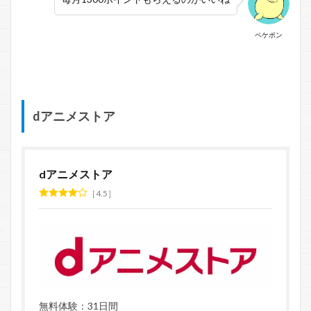
ペケポン
dアニメストア
dアニメストア
4.5
無料体験：31日間