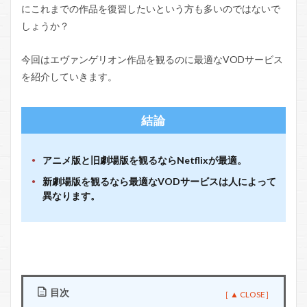
にこれまでの作品を復習したいという方も多いのではないで
しょうか？
今回はエヴァンゲリオン作品を観るのに最適なVODサービス
を紹介していきます。
結論
アニメ版と旧劇場版を観るならNetflixが最適
。
新劇場版を観るなら最適なVODサービスは人によって
異なります。
目次