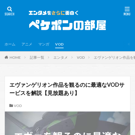
ホーム
アニメ
マンガ
VOD
HOME
記事一覧
エンタメ
VOD
エヴァンゲリオン作品を
エヴァンゲリオン作品を観るのに最適なVODサ
ービスを解説【見放題あり】
VOD