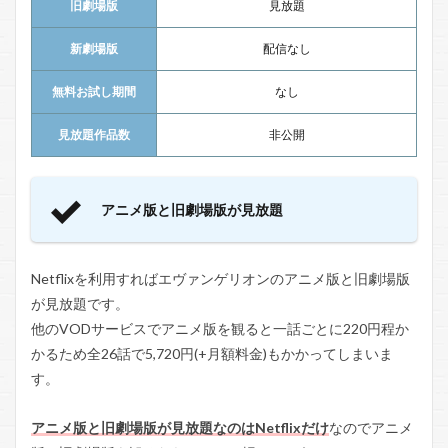
旧劇場版
見放題
新劇場版
配信なし
無料お試し期間
なし
見放題作品数
非公開
アニメ版と旧劇場版が見放題
Netflixを利用すればエヴァンゲリオンのアニメ版と旧劇場版
が見放題です。
他のVODサービスでアニメ版を観ると一話ごとに220円程か
かるため全26話で5,720円(+月額料金)もかかってしまいま
す。
アニメ版と旧劇場版が見放題なのはNetflixだけ
なのでアニメ