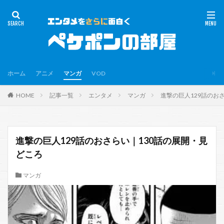
ホーム
アニメ
マンガ
VOD
HOME
記事一覧
エンタメ
マンガ
進撃の巨人129話のお
進撃の巨人129話のおさらい｜130話の展開・見
どころ
マンガ