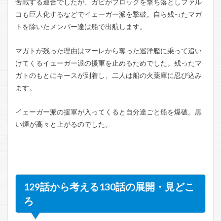
苦戦する連合でしたが、ガビがフロックを撃ち落としファル
コも巨人化するなどでイェーガー派を撃破。自ら残ったマガ
トを除いたメンバー達は船で出航します。
マガトが残った理由はマーレから奪った巡洋艦に乗って追い
けてくるイェーガー派の援軍を止めるためでした。残ったマ
ガトのもとにキースが到着し、二人は船の火薬庫に忍び込み
ます。
イェーガー派の援軍が入ってくると自分達ごと船を爆破。黒
い煙が高々と上がるのでした。
129話から考える130話の展開・見どこ
ろ